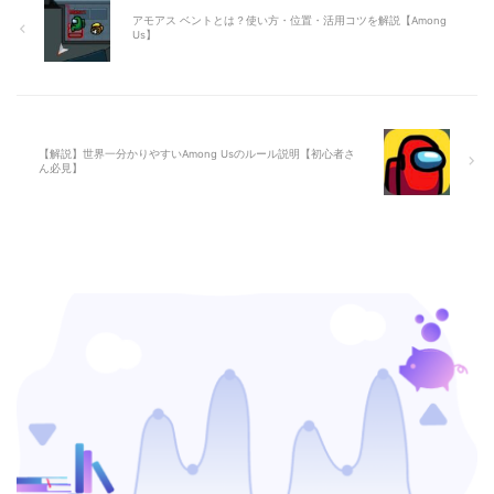
アモアス ベントとは？使い方・位置・活用コツを解説【Among
Us】
【解説】世界一分かりやすいAmong Usのルール説明【初心者さ
ん必見】