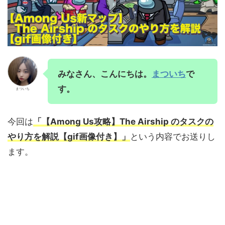
みなさん、こんにちは。
まついち
で
す。
まついち
今回は
「【Among Us攻略】The Airship のタスクの
やり方を解説【gif画像付き】」
という内容でお送りし
ます。